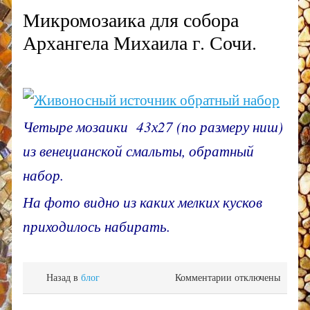
Микромозаика для собора
Архангела Михаила г. Сочи.
Четыре мозаики 43х27 (по размеру ниш)
из венецианской смальты, обратный
набор.
На фото видно из каких мелких кусков
приходилось набирать.
Назад в
блог
Комментарии
к записи
отключены
Микромозаика
для собора