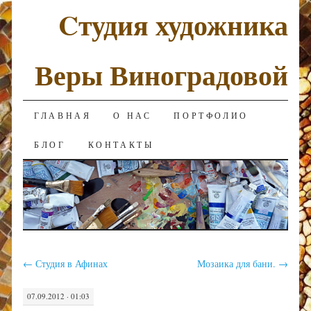
Cтудия художника
Веры Виноградовой
SKIP TO CONTENT
ГЛАВНАЯ
О НАС
ПОРТФОЛИО
БЛОГ
КОНТАКТЫ
←
Студия в Афинах
Мозаика для бани.
→
07.09.2012 · 01:03