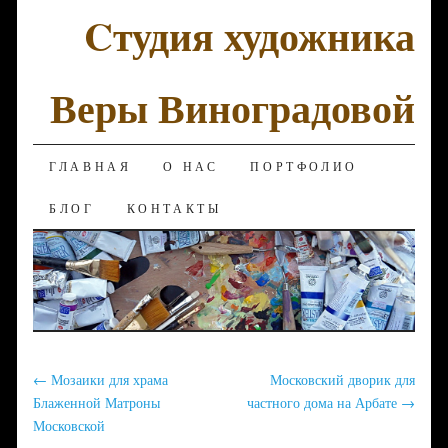
Cтудия художника
Веры Виноградовой
SKIP TO CONTENT
ГЛАВНАЯ
О НАС
ПОРТФОЛИО
БЛОГ
КОНТАКТЫ
←
Мозаики для храма
Московский дворик для
Блаженной Матроны
частного дома на Арбате
→
Московской